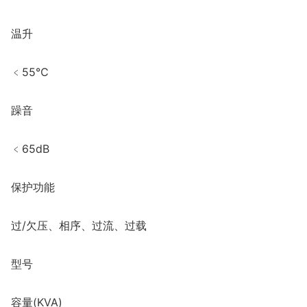
温升
﹤55℃
躁音
﹤65dB
保护功能
过/欠压、相序、过流、过载
型号
容量(KVA)