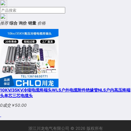
推荐
综合
询价
销量
价格
10KV/35KV冷缩电缆终端头WLS户外电缆附件绝缘管NLS户内高压终端
头单芯三芯电缆头
0成交
￥50.00
浙江川龙电气有限公司 © 2026 版权所有