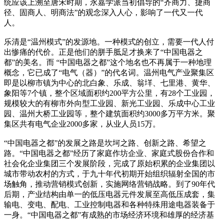
统应该上溯至唐宋时期，永嘉学派当初倡导的“齐商力、捷商
径、固商人、明商法”的观念深入人心，影响了一代又一代
人。
乐清是“温州模式”的发源地。一种模式的创立，需要一代人付
出惨痛的代价。正是他们的胼手胝足才换来了“中国电器之
都”的美名。而 “中国电器之都”这个地名也不再属于一种地理
概念，它已成了“电气（器）”的代名词。温州电气产业聚集区
即是以柳市镇为中心的北白象、乐成、翁垟、七里港、黄华、
象阳等7个镇，整个区域面积约200平方公里，有28个工业园，
规模较大的有柳市外向型工业园、新光工业园、乐成中心工业
园、温州大桥工业园等，整个建筑面积约3000多万平方米。聚
集区共有电气企业2000多家，从业人员15万。
“中国电器之都”的发展之路是坎坷之路、创新之路、希望之
路。“中国电器之都”经历了家庭作坊企业、家庭式股份合作和
社会化企业集团三个发展阶段，完成了原始积累的企业集团以
城市带动农村的方式，于九十年代初期开始组织辐射全国的市
场触角，推动营销模式创新，实施网络营销战略。到了90年代
后期，产业结构由单一的低压电器元件发展至高低压成套，集
输电、变电、配电、工业控制电器和各种特殊用途电器装备于
一身。“中国电器之都”有成熟的市场经济环境和雄厚的经济基