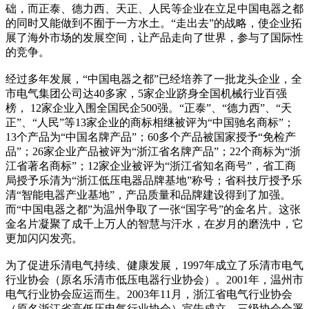
础，而正泰、德力西、天正、人民等企业在立足中国电器之都
的同时又能做到不囿于一方水土。“走出去”的战略，使企业拓
展了海外市场的发展空间，让产品走向了世界，参与了国际性
的竞争。
经过多年发展，“中国电器之都”已经培养了一批龙头企业，全
市电气集团公司达40多家，5家企业跻身全国机械行业百强
榜， 12家企业入围全国民企500强。“正泰”、“德力西”、“天
正”、“人民”等13家企业的商标相继被评为“中国驰名商标”；
13个产品为“中国名牌产品”；60多个产品被国家授予“免检产
品”；26家企业产品被评为“浙江省名牌产品”；22个商标为“浙
江省著名商标”；12家企业被评为“浙江省知名商号”，省工商
局授予乐清为“浙江低压电器品牌基地”称号；省科技厅授予乐
清“智能电器产业基地”，产品质量和品牌建设得到了加强。
而“中国电器之都”为温州争取了一张“国字号”的金名片。这张
金名片凝聚了成千上万人的智慧与汗水，在岁月的磨洗中，它
更加闪闪发亮。
为了促进乐清电气持续、健康发展，1997年成立了乐清市电气
行业协会（原名乐清市低压电器行业协会）。2001年，温州市
电气行业协会应运而生。2003年11月，浙江省电气行业协会
（原名浙江省高低压电气行业协会）宣告成立。三级协会合署