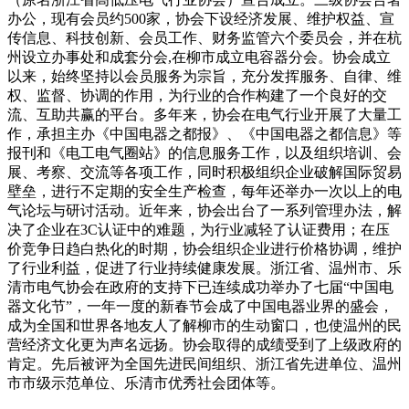
办公，现有会员约500家，协会下设经济发展、维护权益、宣
传信息、科技创新、会员工作、财务监管六个委员会，并在杭
州设立办事处和成套分会,在柳市成立电容器分会。协会成立
以来，始终坚持以会员服务为宗旨，充分发挥服务、自律、维
权、监督、协调的作用，为行业的合作构建了一个良好的交
流、互助共赢的平台。多年来，协会在电气行业开展了大量工
作，承担主办《中国电器之都报》、《中国电器之都信息》等
报刊和《电工电气圈站》的信息服务工作，以及组织培训、会
展、考察、交流等各项工作，同时积极组织企业破解国际贸易
壁垒，进行不定期的安全生产检查，每年还举办一次以上的电
气论坛与研讨活动。近年来，协会出台了一系列管理办法，解
决了企业在3C认证中的难题，为行业减轻了认证费用；在压
价竞争日趋白热化的时期，协会组织企业进行价格协调，维护
了行业利益，促进了行业持续健康发展。浙江省、温州市、乐
清市电气协会在政府的支持下已连续成功举办了七届“中国电
器文化节”，一年一度的新春节会成了中国电器业界的盛会，
成为全国和世界各地友人了解柳市的生动窗口，也使温州的民
营经济文化更为声名远扬。协会取得的成绩受到了上级政府的
肯定。先后被评为全国先进民间组织、浙江省先进单位、温州
市市级示范单位、乐清市优秀社会团体等。