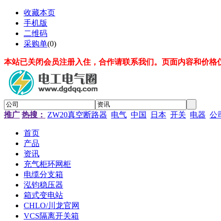
收藏本页
手机版
二维码
采购单
(
0
)
本站已关闭会员注册入住，合作请联系我们。页面内容和价格
推广
热搜：
ZW20真空断路器
电气
中国
日本
开关
电器
公
首页
产品
资讯
充气柜环网柜
电缆分支箱
泓钧稳压器
箱式变电站
CHLO/川龙官网
VCS隔离开关箱