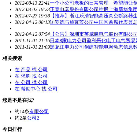
2012-08-13 22:41
一个小
公司
老板的日常管理，希望能让
2012-08-02 19:23
正泰电器股份有限
公司
控股上海新华集
2012-07-27 19:38
【推荐】浙江乐清智能高压真空断路器生
2012-04-12 08:13
访罗德与施瓦茨
公司
中国区首席代表兼
2012-04-12 07:54
【公告】深圳市英威腾电气股份有限
公
2011-11-01 21:16
日本8家电力
公司
盈利恶化电工电气贸易
2011-11-01 21:09
黑龙江电力
公司
创建智能电网动态信息
相关搜索
在
产品
找 公司
在
求购
找 公司
在
公司
找 公司
在
帮助中心
找 公司
您是不是在找?
约14条
有限公司
约2条
公司2
今日排行