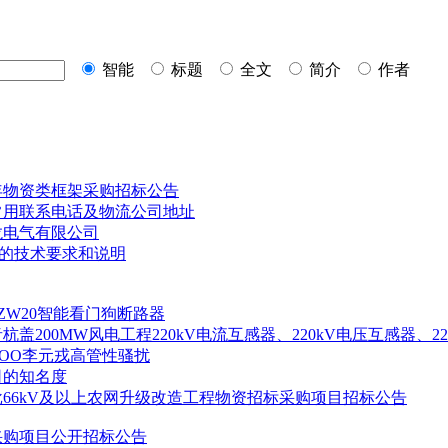
智能
标题
全文
简介
作者
8年物资类框架采购招标公告
常用联系电话及物流
公司
地址
龙电气有限
公司
2的技术要求和说明
ZW20智能看门狗断路器
杭盖200MW风电工程220kV电流互感器、220kV电压互感器、2
OO李元戎高管性骚扰
司
的知名度
一批66kV及以上农网升级改造工程物资招标采购项目招标公告
采购项目公开招标公告