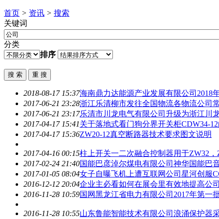
首页
>
资讯
>
搜索
关键词
分类
排序
2018-08-17 15:37
海南鼎力达能源产业发展有限
公司
201
2017-06-21 23:28
浙江乐清柳市发往全国物流各物流
公司
2017-06-21 23:17
乐清市川龙电气有限
公司
升级为浙江川
2017-04-17 15:41
关于落地式看门狗分界开关柜CDW34-1
2017-04-17 15:36
ZW20-12真空断路器技术要求图文说明
2017-04-16 00:15
柱上开关一二次融合控制器用于ZW32，
2017-02-24 21:40
国能巴彦淖尔煤电有限
公司
神华国能巴音
2017-01-05 08:04
女子自曝飞机上遭互联网
公司
星河创服C
2016-12-12 20:04
企业主必看如何在展会里有效地提高
公
2016-11-28 10:59
国网黑龙江省电力有限
公司
2017年第
2016-11-28 10:55
山东鲁能智能技术有限
公司
浪涌保护器