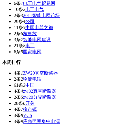
6条
1
电工电气贸易网
10条
2
电工电气
2条
3
2011智能电网论坛
29条
4
公司
11条
5
中国电器之都
2条
6
核事故
3条
7
智能电网建设
21条
8
电工
6条
9
国家电网
本周排行
4条
1
ZW20真空断路器
2条
2
物流电话
61条
3
中国
4条
4
zw32真空断路器
2条
5
zw20分界断路器
28条
6
开关
4条
7
柳市镇
3条
8
VCS
3条
9
应急照明集中电源