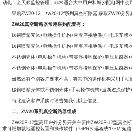
动化、全天候监控管理，非常适合大中用户和城乡配电网中使
采购ZW20-12
、
zw20-12f
系列真空断路器
,
获取
ZW20
分界
ZW20
真空断路器常用采购配置有：
碳钢喷塑壳体
+
电动操作机构
+
带零序接地保护
+
电压互感
碳钢喷塑壳体
+
电动操作机构
+
带零序接地保护
+
电压互感
不锈钢壳体
+
电动操作机构
+
带零序接地保护
+
电压互感器
+
不锈钢壳体
+
电动操作机构
+
带零序接地保护
+
电压互感器
+
当然还有个别客户要求不高，将其中的操作机构采用手动
碳钢喷塑壳体或不锈钢壳体
+
手动操作机构
+
速断过流保护
特此建议客户采购时请告知我们以上信息。
二、
ZW20
系列真空断路器组成
ZW20F-12
型高压户外分界开关主要由
ZW20F-12
型真空断
求可增加就地遥控装置和操作软件（“
GPRS
”远程或“
GSM
”短