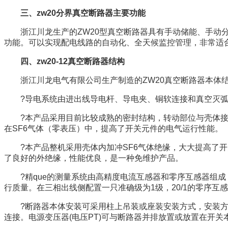
三、
zw20
分界真空断路器主要功能
浙江川龙生产的ZW20
型真空断路器
具有手动储能、手动
功能。可以实现配电线路的自动化、全天候监控管理，非常适
四、
zw20-12
真空断路器结构
浙江川龙电气有限公司生产制造的ZW20
真空
断路器本体
?导电系统由进出线导电杆、导电夹、铜软连接和真空灭
?本产品采用目前比较成熟的密封结构，转动部位与壳体
在
SF6
气体（零表压）中，提高了开关元件的电气运行性能。
?本产品整机采用壳体内加冲
SF6
气体绝缘，大大提高了开
了良好的外绝缘，性能优良，是一种免维护产品。
?精que
的测量系统由高精度电流互感器和零序互感器组成
行质量。在三相出线侧配置一只准确级为
1
级，
20/1
的零序互感
?断路器本体安装可采用柱上吊装或座装安装方式，安装
连接。电源变压器
(
电压
PT)
可与断路器并排放置或放置在开关