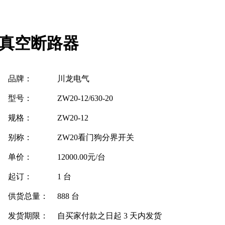
分界真空断路器
品牌：
川龙电气
型号：
ZW20-12/630-20
规格：
ZW20-12
别称：
ZW20看门狗分界开关
单价：
12000.00元/台
起订：
1 台
供货总量：
888 台
发货期限：
自买家付款之日起
3
天内发货