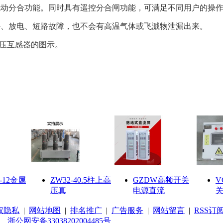
电动分合功能。同时具有遥控分合闸功能，可满足不同用户的操
外、放电、短路故障，也不会有高温气体或飞溅物泄漏出来。
压互感器的图示。
-12金属
ZW32-40.5柱上高
GZDW高频开关
V
压真
电源直流
关
权隐私
|
网站地图
|
排名推广
|
广告服务
|
网站留言
|
RSS订
浙公网安备33038202004485号