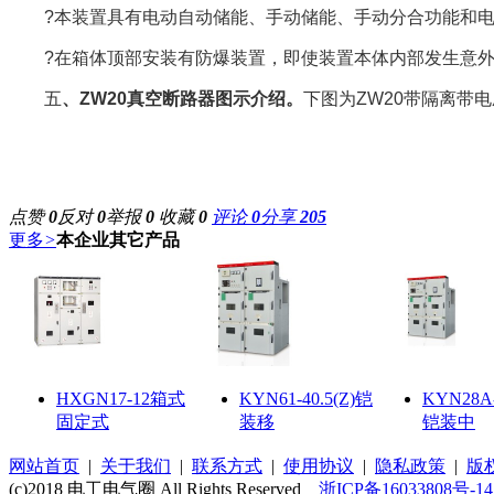
?本装置具有电动自动储能、手动储能、手动分合功能和
?在箱体顶部安装有防爆装置，即使装置本体内部发生意
五
、
ZW20
真空断路器图示介绍。
下图为
ZW20
带隔离带电
点赞
0
反对
0
举报
0
收藏
0
评论
0
分享
205
更多
>
本企业其它产品
HXGN17-12箱式
KYN61-40.5(Z)铠
KYN28A
固定式
装移
铠装中
网站首页
|
关于我们
|
联系方式
|
使用协议
|
隐私政策
|
版
(c)2018 电工电气圈 All Rights Reserved
浙ICP备16033808号-14