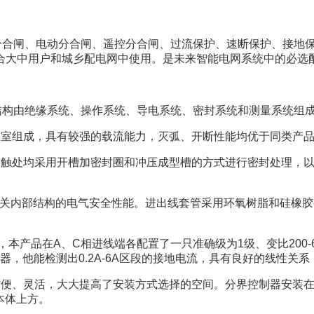
分合闸、电动分合闸、遥控分合闸、过流保护、速断保护、接地
合大中用户和城乡配电网中使用。是未来智能电网系统中的必选
结构由绝缘系统、操作系统、导电系统、密封系统和测量系统组
弧室组成，具有较强的载流能力，灭弧、开断性能均优于同类产
接触处均采用开槽加密封圈和冲压成型槽的方式进行密封处理，
关内部结构的电气安全性能。进出线套管采用环氧树脂和硅橡胶
，本产品在
A
、
C
相进线端各配置了一只准确级为
1
级、变比
200-
器，他能检测出
0.2A-6A
区段的接地电流，具有良好的线性关系
方便、灵活，大大提高了安装方式选择的空间。分界控制器安装
本体上方。