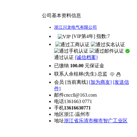
公司基本资料信息
浙江川龙电气有限公司
[VIP第4年] 指数:7
通过认证
[诚信档案]
已缴纳
100.00
元保证金
联系人
余桂林(先生) 总监
会员
[
当前离线
]
[加为商友]
[发送信
件]
邮件
cnccll@163.com
电话
1361663 0771
手机
13616630771
地区
浙江-温州市
地址
浙江省乐清市柳市智广工业区