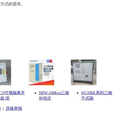
作方式的需求。
CS可视隔离开
SBW-100kva三相
SG/SBK系列三相
箱 现
补偿式
干式隔
阅
|
违规举报