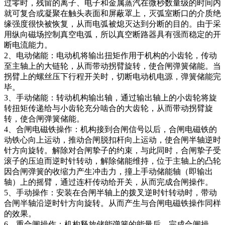
过零时，残留的离子、电子和金属蒸汽在微秒数量级的时间内
就可复合或凝聚在触头表面和屏蔽罩上，灭弧室断口的介质绝
缘强度很快被恢复，从而电弧被熄灭达到分断的目的。由于采
用纵向磁场控制真空电弧，所以真空断路器具有强而稳定的开
断电流能力。
2、电动储能：电动机将输出扭矩作用于机构的小齿轮，传动
至主轴上的大链轮，从而带动拐臂旋转，使合闸弹簧储能。当
拐臂上的螺丝压下行程开关时，切断电动机电源，弹簧储能完
毕。
3、手动储能：转动机构输出轴，通过输出轴上的小齿轮将旋
转扭矩传递给与小齿轮充分啮合的大齿轮，从而带动拐臂旋
转，使合闸弹簧储能。
4、合闸电磁铁操作：机构接到合闸信号以后，合闸电磁铁的
动铁心向上运动，推动合闸脱扣杆向上运动，使合闸半轴逆时
针方向旋转。解除对合闸挚子的约束，与此同时，合闸挚子受
滚子的压迫而逆时针转动，解除储能维持，位于主轴上的凸轮
因合闸弹簧的收缩力产生冲击力，撞上手动储能轴（即输出
轴）上的摇臂，通过连杆传动给开关，从而完成合闸操作。
5、手动操作：安装在合闸半轴上的拨叉逆时针转动时，带动
合闸半轴沿逆时针方向旋转。从而产生与合闸电磁铁操作同样
的效果。
6、重合闸操作：机构释放储能弹簧的能量后，完成合闸操