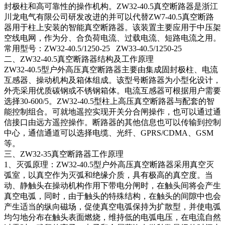
封极柱和高可靠性的操作机构。ZW32-40.5真空断路器是浙江
川龙电气有限公司研发改进的并可以代替ZW7-40.5真空断路
器用于柱上安装的智能真空断路器。该装置主要应用于中压架
空线电网，作为分、合负荷电流、过载电流、短路电流之用。
常用型号：ZW32-40.5/1250-25 ZW33-40.5/1250-25
二、ZW32-40.5真空断路器结构及工作原理
ZW32-40.5型户外高压真空断路器主要由集成固封极柱、电流
互感器、操动机构及箱体组成。该型号断路器为小型化设计，
外壳采用优质碳钢或不锈钢箱体。电流互感器可根据用户需要
选择30-600/5。ZW32-40.5型柱上高压真空断路器与配套的智
能控制组合。可就地遥控实现开关分合闸操作，也可以通过通
信接口由远方遥控操作。断路器的其他信息也可以传输到控制
中心，通信通道可以选择电缆、光纤、GPRS/CDMA、GSM
等。
三、ZW32-35真空断路器工作原理
1、灭弧原理：ZW32-40.5型户外高压真空断路器采用真空灭
弧室，以真空作为灭弧和绝缘介质，具有极高的真空度。当
动、静触头在操动机构作用下带电分闸时，在触头间将会产生
真空电弧，同时，由于触头的特殊结构，在触头的间隙中也会
产生适当的纵向磁场，促使真空电弧保持为扩散型，并使电弧
均匀地分布在触头表面燃烧，维持低的电弧电压，在电流自然