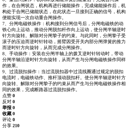
作，在合闸状态，机构再进行储能操作，完成储能操作后，机
构处于合闸已储能状态，在此状态一旦接到正确的信号，机构
便能实现一次自动重合闸操作。
7、分闸电磁铁操作：机构接到分闸信号后，分闸电磁铁的动
铁心向上运动，推动分闸脱扣杆作向上运动，使分闸半轴逆时
针方向旋转。解除对分闸挚子的约束。与此同时，分闸挚子受
滚子的压迫而逆时针转动，摇臂因受开关内部分闸弹簧的推力
而逆时针方向旋转，从而完成分闸操作。
8、手动操作：安装在分闸半轴上的拨叉逆时针转动时，带动
分闸半轴沿逆时针方向旋转，从而产生与分闸电磁铁操作同样
的效果。
9、过流脱扣操作：当过流脱扣器中过流线圈通过规定的脱扣
电流时，电磁铁动作、推杆顶动脱扣杆。使分闸半轴逆时针方
向旋转、解除对分闸挚子的约束从而产生与分闸电磁铁操作相
同的效果，完成断路器过流脱扣操作。
点赞
0
反对
0
举报 0
收藏 0
评论
0
分享
210